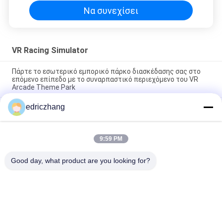
Να συνεχίσει
VR Racing Simulator
Πάρτε το εσωτερικό εμπορικό πάρκο διασκέδασης σας στο
επόμενο επίπεδο με το συναρπαστικό περιεχόμενο του VR
Arcade Theme Park
edriczhang
Εντυπωσιακό 6 θέσεις 9D VR VR Cinema Max χωρητικότητα
200kg για αξέχαστη εμπειρία
Απελευθερώστε τη Δύναμη του 9D Εικονικού Προσομοιωτή
9:59 PM
Εικονικής Πραγματικότητας 10 Ποσότητα Ταινιών I5 1650 8G
240G Εμβυθιστική Εμπειρία
Good day, what product are you looking for?
Λαϊκή κατηγορία
Όλα
9D Προσομοιωτής 
Προσομοιωτής 
VR
Κίνησης Vr