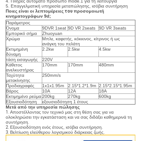
4. Πλήρες αυτόματο πρόσωπο mode.1 για τη λειτουργία
5. Επαγγελματική υπηρεσία μεταπώλησης, ισόβια συντήρηση
Ποιες είναι οι λεπτομέρειες
του
προσομοιωτή
κινηματογράφων 9d
;
Παράμετρος
Όνομα
9DVR 1seat
9D VR 2seats
9D VR 3seats
Εμπορικό σήμα
Zhuoyuan
Χρώμα
Μπλε, καφετής, κόκκινος, κίτρινος ή ως
ανάγκη του πελάτη
Εκτιμημένη
2.2kw
2.5kw
4.5kw
δύναμη
τάση εισαγωγής
220V
Κάθετος
170mm
170mm
480mm
ανελκυστήρας
Ταχύτητα
250mm/s
μετακίνησης
Προδιαγραφές
1x1x1.95m
2.15*1.2*1.9m
2.15*2.15*1.95m
Βάρος
10A
12A
18A
Εκτιμημένο ρεύμα
200kg
270kg
600kg
Εξουσιοδότηση
εξουσιοδότηση 1 έτους
Μετά από την υπηρεσία πώλησης
1.
Αποστέλλοντας τον τεχνικό μας στη θέση σας για να
ολοκληρώσει την εγκατάσταση και να σας διδάξει καθημερινά τη
συντήρηση.
2.
Εξουσιοδότηση ενός έτους, ισόβια συντήρηση.
3.
Βελτίωση ελεύθερου λογισμικού διάρκειας ζωής.