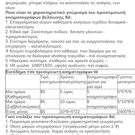
ψυχαγωγία, μπορεί πλήρως να ικανοποιήσει τις ανάγκες των
νέων.
Ποιο είναι το χαρακτηριστικό γνώρισμα του προσομοιωτή
κινηματογράφων βελτίωσης 9d;
1.
Επαγγελματικά αυγών καθίσματα κινήσεων σχεδίου δυναμικά--
ελκυστικότερος
2.
Ειδικό εφέ: Σκούπισμα ποδιών, δόνηση γλουτών--
πραγματικότερος
3.
Σύστημα διαχείρισης, εύκολο για σας να ενεργοποιήσεις την
επιχείρηση -- καταλληλότερος
4.
Κουμπί πυροβολισμού στο κάθισμα, που διεγείρει για να
απολαύσει τα διαλογικά shotting παιχνίδια --πιό συναρπαστικός
5.
Ηλεκτρικό σύστημα, σταθερός και αρκετά ισχυρός --
6.
VR γυαλιά: 1080*1920, υψηλή ανάλυση--πιό σαφώς
Εισόδημα
του
προσομοιωτή κινηματογράφων 9d
Τιμή
Χρόνος
Κινηματογράφοι
Τρόπος
εισιτηρίων
απασχόλησης
χρόνοι για
μετατρο
μια ώρα
Μια ημέρα
$5
5 ώρες
5
5*5*5*6
(Καθημερινά)
κινηματογράφοι
Μια ημέρα
$5
10 ώρες
8
5*10*8*6
(Σαββατοκύριακο)
κινηματογράφοι
Ένας μήνας
$5
10*8+5*22
2400*8+
Γιατί επιλέξτε τον προσομοιωτή κινηματογράφων 9d;
1.
Παγκόσμια premiere+Exclusive χαρακτηριστικά γνωρίσματα
2. Θέση μικρών επιχειρήσεων (τετραγωνικό μέτρο μόνο 2-9)
3. Ασύρματη λειτουργία. Καμία ανάγκη να εγκαταστήσει.