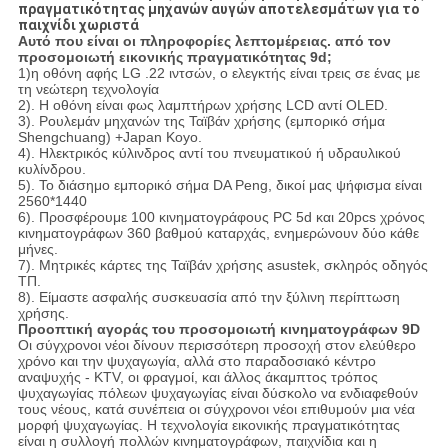
πραγματικότητας μηχανών αυγών αποτελεσμάτων για το
παιχνίδι χωριστά
Αυτό που είναι οι πληροφορίες λεπτομέρειας. από τον
προσομοιωτή εικονικής πραγματικότητας 9d;
1)η οθόνη αφής LG .22 ιντσών, ο ελεγκτής είναι τρεις σε ένας με
τη νεώτερη τεχνολογία
2). Η οθόνη είναι φως λαμπτήρων χρήσης LCD αντί OLED.
3). Ρουλεμάν μηχανών της Ταϊβάν χρήσης (εμπορικό σήμα
Shengchuang) +Japan Koyo.
4). Ηλεκτρικός κύλινδρος αντί του πνευματικού ή υδραυλικού
κυλίνδρου.
5). Το διάσημο εμπορικό σήμα DA Peng, δικοί μας ψήφισμα είναι
2560*1440
6). Προσφέρουμε 100 κινηματογράφους PC 5d και 20pcs χρόνος
κινηματογράφων 360 βαθμού καταρχάς, ενημερώνουν δύο κάθε
μήνες.
7). Μητρικές κάρτες της Ταϊβάν χρήσης asustek, σκληρός οδηγός
ΤΠ.
8). Είμαστε ασφαλής συσκευασία από την ξύλινη περίπτωση
χρήσης.
Προοπτική αγοράς του προσομοιωτή κινηματογράφων 9D
Οι σύγχρονοι νέοι δίνουν περισσότερη προσοχή στον ελεύθερο
χρόνο και την ψυχαγωγία, αλλά στο παραδοσιακό κέντρο
αναψυχής - KTV, οι φραγμοί, και άλλος άκαμπτος τρόπος
ψυχαγωγίας πόλεων ψυχαγωγίας είναι δύσκολο να ενδιαφεθούν
τους νέους, κατά συνέπεια οι σύγχρονοι νέοι επιθυμούν μια νέα
μορφή ψυχαγωγίας. Η τεχνολογία εικονικής πραγματικότητας
είναι η συλλογή πολλών κινηματογράφων, παιχνίδια και η