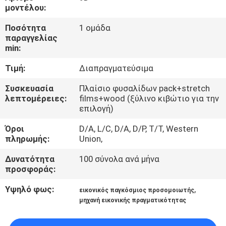
ΞΕΝΆΓΗΣΗ
μοντέλου:
ΣΤΟ
Ποσότητα
1 ομάδα
παραγγελίας
ΕΡΓΟΣΤΆΣΙΟ
min:
Τιμή:
Διαπραγματεύσιμα
ΕΛΕΓΧΟΣ
ΠΟΙΌΤΗΤΑΣ
Συσκευασία
Πλαίσιο φυσαλίδων pack+stretch
λεπτομέρειες:
films+wood (ξύλινο κιβώτιο για την
επιλογή)
ΕΠΙΚΟΙΝΩΝΉΣΤΕ
Όροι
D/A, L/C, D/A, D/P, T/T, Western
ΜΑΖΊ
πληρωμής:
Union,
ΜΑΣ
Δυνατότητα
100 σύνολα ανά μήνα
προσφοράς:
ΝΈΑ
Υψηλό φως:
,
εικονικός παγκόσμιος προσομοιωτής
μηχανή εικονικής πραγματικότητας
ΥΠΟΘΈΣΕΙΣ