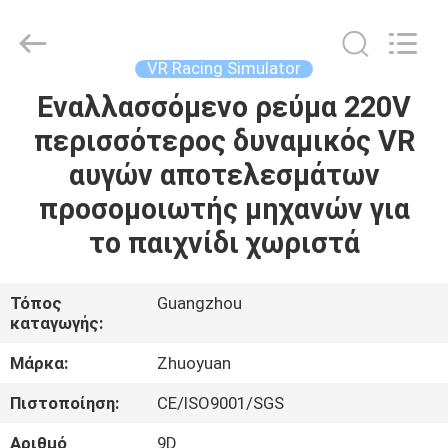
2026
Zhuoyuan
Co.,Ltd.
All
Rights
VR Racing Simulator
Reserved.
Εναλλασσόμενο ρεύμα 220V
ΣΠΊΤΙ
περισσότερος δυναμικός VR
ΠΡΟΪΌΝΤΑ
αυγών αποτελεσμάτων
προσομοιωτής μηχανών για
ΕΜΦΆΝΙΣΗ
το παιχνίδι χωριστά
VR
Τόπος
Guangzhou
καταγωγής:
ΣΧΕΤΙΚΆ
ΜΕ
Μάρκα:
Zhuoyuan
ΕΜΆΣ
Πιστοποίηση:
CE/ISO9001/SGS
Αριθμό
9D