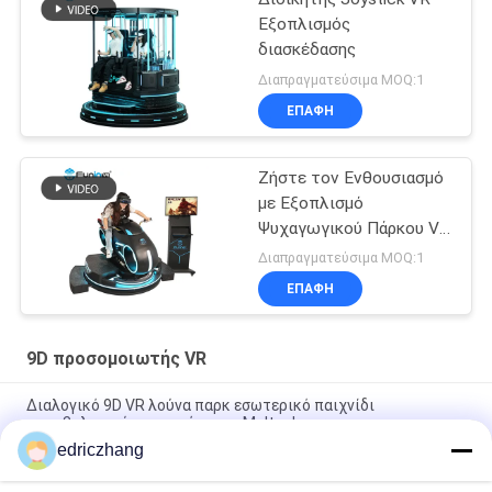
Εξοπλισμός
διασκέδασης
Διαπραγματεύσιμα MOQ:1
ΕΠΑΦΉ
Ζήστε τον Ενθουσιασμό
με Εξοπλισμό
Ψυχαγωγικού Πάρκου VR
55 ιντσών
Διαπραγματεύσιμα MOQ:1
ΕΠΑΦΉ
9D προσομοιωτής VR
Διαλογικό 9D VR λούνα παρκ εσωτερικό παιχνίδι
πυροβολισμού περπατήματος Multuplayer
edriczhang
VR εσωτερική 9D VR μηχανή παιχνιδιών προσομοιωτών
προσομοιωτών με 6 τον προσομοιωτή καθισμάτων 9d