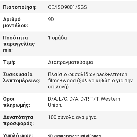
ΞΕΝΆΓΗΣΗ
Πιστοποίηση:
CE/ISO9001/SGS
ΣΤΟ
Αριθμό
9D
ΕΡΓΟΣΤΆΣΙΟ
μοντέλου:
Ποσότητα
1 ομάδα
ΕΛΕΓΧΟΣ
παραγγελίας
min:
ΠΟΙΌΤΗΤΑΣ
Τιμή:
Διαπραγματεύσιμα
ΕΠΙΚΟΙΝΩΝΉΣΤΕ
Συσκευασία
Πλαίσιο φυσαλίδων pack+stretch
λεπτομέρειες:
films+wood (ξύλινο κιβώτιο για την
ΜΑΖΊ
επιλογή)
ΜΑΣ
Όροι
D/A, L/C, D/A, D/P, T/T, Western
πληρωμής:
Union,
ΝΈΑ
Δυνατότητα
100 σύνολα ανά μήνα
προσφοράς:
ΥΠΟΘΈΣΕΙΣ
Υψηλό φως:
,
9D κινηματογραφική αίθουσα