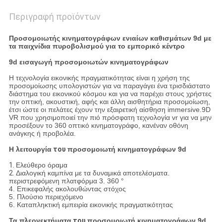
Περιγραφή προϊόντων
Προσομοιωτής κινηματογράφων ενιαίων καθισμάτων 9d με
τα παιχνίδια πυροβολισμού για το εμπορικό κέντρο
9d
εισαγωγή
προσομοιωτών κινηματογράφων
Η τεχνολογία εικονικής πραγματικότητας είναι η χρήση της
προσομοίωσης υπολογιστών για να παραγάγει ένα τρισδιάστατο
διάστημα του εικονικού κόσμου και για να παρέχει στους χρήστες
την οπτική, ακουστική, αφής και άλλη αισθητήρια προσομοίωση,
έτσι ώστε οι πελάτες έχουν την εξαιρετική αίσθηση immersive.9D
VR που χρησιμοποιεί την πιό πρόσφατη τεχνολογία vr για να μην
προσέξουν το 360 οπτικό κινηματογράφο, κανέναν οθόνη
ανάγκης ή προβολέα.
Η λειτουργία
του
προσομοιωτή κινηματογράφων 9d
1.
Ελεύθερο όραμα
2.
Διαλογική καμπίνα με τα δυναμικά αποτελέσματα.
περιστρεφόμενη πλατφόρμα 3. 360 °
4. Επικεφαλής ακολουθώντας στόχος
5. Πλούσιο περιεχόμενο
6. Καταπληκτική εμπειρία εικονικής πραγματικότητας
Τα πλεονεκτήματα
του
προσομοιωτή κινηματογράφων 9d