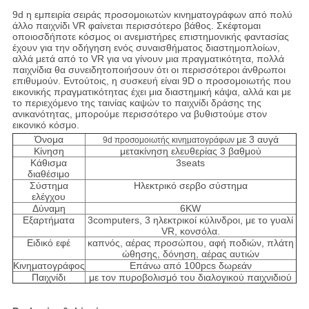
9d η
εμπειρία σειράς
προσομοιωτών κινηματογράφων
από πολύ
άλλο παιχνίδι VR φαίνεται περισσότερο βάθος. Σκέφτομαι
οποιοσδήποτε κόσμος οι ανεμιστήρες επιστημονικής φαντασίας
έχουν για την οδήγηση ενός συναισθήματος διαστημοπλοίων,
αλλά μετά από το VR για να γίνουν μια πραγματικότητα, πολλά
παιχνίδια θα συνειδητοποιήσουν ότι οι περισσότεροι άνθρωποι
επιθυμούν. Εντούτοις, η συσκευή είναι 9D ο προσομοιωτής που
εικονικής πραγματικότητας έχει μια διαστημική κάψα, αλλά και με
το περιεχόμενο της ταινίας καψών το παιχνίδι δράσης της
ανικανότητας, μπορούμε περισσότερο να βυθιστούμε στον
εικονικό κόσμο.
Όνομα
με 3 αυγά
9d προσομοιωτής κινηματογράφων
Κίνηση
μετακίνηση ελευθερίας 3 βαθμού
Κάθισμα
3seats
διαθέσιμο
Σύστημα
Ηλεκτρικό σερβο σύστημα
ελέγχου
Δύναμη
6KW
Εξαρτήματα
3computers, 3 ηλεκτρικοί κύλινδροι, με το γυαλί
VR, κονσόλα.
Ειδικό εφέ
καπνός, αέρας προσώπου, αφή ποδιών, πλάτη
ώθησης, δόνηση, αέρας αυτιών
Κινηματογράφος
Επάνω από 100pcs δωρεάν
Παιχνίδι
με τον πυροβολισμό του διαλογικού παιχνιδιού