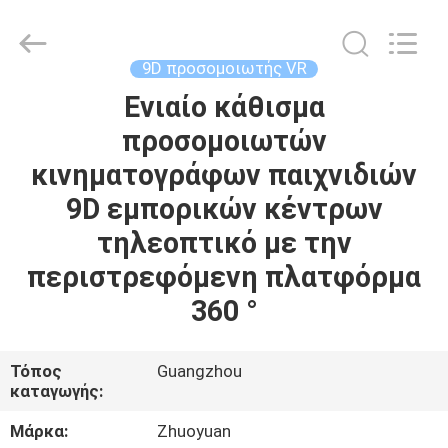
2026
Zhuoyuan
Co.,Ltd.
All
Rights
9D προσομοιωτής VR
Reserved.
Ενιαίο κάθισμα
ΣΠΊΤΙ
προσομοιωτών
ΠΡΟΪΌΝΤΑ
κινηματογράφων παιχνιδιών
9D εμπορικών κέντρων
ΕΜΦΆΝΙΣΗ
τηλεοπτικό με την
VR
περιστρεφόμενη πλατφόρμα
360 °
ΣΧΕΤΙΚΆ
ΜΕ
Τόπος
Guangzhou
καταγωγής:
ΕΜΆΣ
Μάρκα:
Zhuoyuan