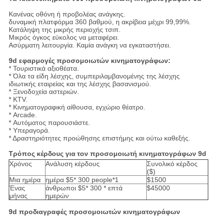
Κανένας οθόνη ή προβολέας ανάγκης.
δυναμική πλατφόρμα 360 βαθμού, η ακρίβεια μέχρι 99,99%.
Κατάληψη της μικρής περιοχής τσιπ.
Μικρός όγκος εύκολος να μεταφέρει.
Ασύρματη λειτουργία. Καμία ανάγκη να εγκαταστήσει.
9d
εφαρμογές
προσομοιωτών κινηματογράφων
:
* Τουριστικά αξιοθέατα.
* Όλα τα είδη λέσχης, συμπεριλαμβανομένης της λέσχης
ιδιωτικής εταιρείας και της λέσχης βασανισμού.
* Ξενοδοχεία αστεριών.
* KTV.
* Κινηματογραφική αίθουσα, εγχώριο θέατρο.
* Arcade.
* Αυτόματος παρουσιάστε.
* Υπεραγορά.
* Δραστηριότητες προώθησης επιστήμης και ούτω καθεξής.
Τρόπος κέρδους για
τον προσομοιωτή κινηματογράφων 9d
Χρόνος
Ανάλυση κέρδους
Συνολικό κέρδος
($)
Μια ημέρα
ημέρα $5* 300 people*1
$1500
Ένας
άνθρωποι $5* 300 * επτά
$45000
μήνας
ημερών
9d
προδιαγραφές
προσομοιωτών κινηματογράφων