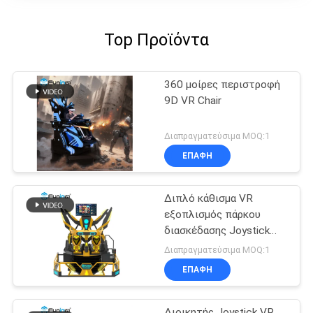
Top Προϊόντα
360 μοίρες περιστροφή
9D VR Chair
Διαπραγματεύσιμα MOQ:1
ΕΠΑΦΉ
Διπλό κάθισμα VR
εξοπλισμός πάρκου
διασκέδασης Joystick
λειτουργεί
Διαπραγματεύσιμα MOQ:1
ΕΠΑΦΉ
Διοικητής Joystick VR