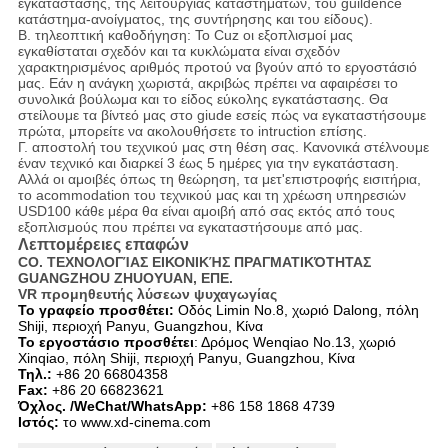
εγκατάστασης, της λειτουργίας καταστημάτων, του guildence
κατάστημα-ανοίγματος, της συντήρησης και του είδους).
Β. τηλεοπτική καθοδήγηση: Το Cuz οι εξοπλισμοί μας
εγκαθίσταται σχεδόν και τα κυκλώματα είναι σχεδόν
χαρακτηρισμένος αριθμός προτού να βγούν από το εργοστάσιό
μας. Εάν η ανάγκη χωριστά, ακριβώς πρέπει να αφαιρέσει το
συνολικά βούλωμα και το είδος εύκολης εγκατάστασης. Θα
στείλουμε τα βίντεό μας στο giude εσείς πώς να εγκαταστήσουμε
πρώτα, μπορείτε να ακολουθήσετε το intruction επίσης.
Γ. αποστολή του τεχνικού μας στη θέση σας. Κανονικά στέλνουμε
έναν τεχνικό και διαρκεί 3 έως 5 ημέρες για την εγκατάσταση.
Αλλά οι αμοιβές όπως τη θεώρηση, τα μετ'επιστροφής εισιτήρια,
το acommodation του τεχνικού μας και τη χρέωση υπηρεσιών
USD100 κάθε μέρα θα είναι αμοιβή από σας εκτός από τους
εξοπλισμούς που πρέπει να εγκαταστήσουμε από μας.
Λεπτομέρειες επαφών
CO. ΤΕΧΝΟΛΟΓΊΑΣ ΕΙΚΟΝΙΚΉΣ ΠΡΑΓΜΑΤΙΚΌΤΗΤΑΣ
GUANGZHOU ZHUOYUAN, ΕΠΕ.
VR προμηθευτής λύσεων ψυχαγωγίας
Το γραφείο προσθέτει:
Οδός Limin No.8, χωριό Dalong, πόλη
Shiji, περιοχή Panyu, Guangzhou, Κίνα
Το εργοστάσιο προσθέτει
: Δρόμος Wenqiao No.13, χωριό
Xinqiao, πόλη Shiji, περιοχή Panyu, Guangzhou, Κίνα
Τηλ.:
+86 20 66804358
Fax:
+86 20 66823621
Όχλος. /WeChat/WhatsApp:
+86 158 1868 4739
Ιστός:
το www.xd-cinema.com