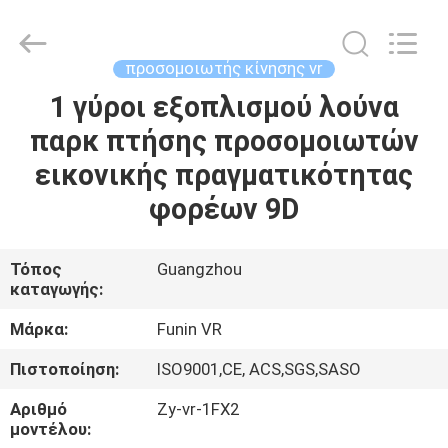
2026
Zhuoyuan
Co.,Ltd.
All
Rights
προσομοιωτής κίνησης vr
Reserved.
1 γύροι εξοπλισμού λούνα
ΣΠΊΤΙ
παρκ πτήσης προσομοιωτών
ΠΡΟΪΌΝΤΑ
εικονικής πραγματικότητας
φορέων 9D
ΕΜΦΆΝΙΣΗ
VR
Τόπος
Guangzhou
καταγωγής:
ΣΧΕΤΙΚΆ
Μάρκα:
Funin VR
ΜΕ
Πιστοποίηση:
ISO9001,CE, ACS,SGS,SASO
ΕΜΆΣ
Αριθμό
Zy-vr-1FX2
μοντέλου: