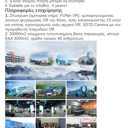
5. η ενός ατόμου πτήση μπορεί να συστηθεί.
6.Suitable για το πλήθος: 4 years+
Πληροφορίες επιχείρησης
1.
Zhuoyuan (εμπορικό σήμα: FUNin VR), εμπειρογνώμονας
λύσεων ψυχαγωγίας VR της Κίνας, ένας κατασκευαστής 19 ετών
και επίσης προσομοιωτές ενός αρχικοί VR, 5D7D Cenima με τον
προμηθευτή παιχνιδιών VR.
2.
30000m2 σύγχρονη τυποποιημένη βάση παραγωγής, κέντρο
Ε&Α 3000m2, ομάδα ταινιών 40 ανθρώπων.