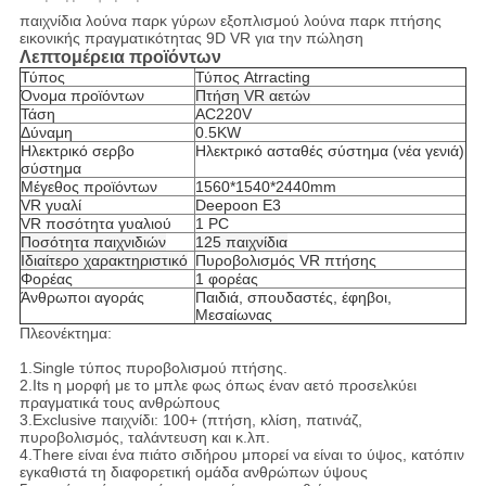
παιχνίδια λούνα παρκ γύρων εξοπλισμού λούνα παρκ πτήσης
εικονικής πραγματικότητας 9D VR για την πώληση
Λεπτομέρεια προϊόντων
Τύπος
Τύπος Atrracting
Όνομα προϊόντων
Πτήση VR αετών
Τάση
AC220V
Δύναμη
0.5KW
Ηλεκτρικό σερβο
Ηλεκτρικό ασταθές σύστημα (νέα γενιά)
σύστημα
Μέγεθος προϊόντων
1560*1540*2440mm
VR γυαλί
Deepoon E3
VR ποσότητα γυαλιού
1 PC
Ποσότητα παιχνιδιών
125 παιχνίδια
Ιδιαίτερο χαρακτηριστικό
Πυροβολισμός VR πτήσης
Φορέας
1 φορέας
Άνθρωποι αγοράς
Παιδιά, σπουδαστές, έφηβοι,
Μεσαίωνας
Πλεονέκτημα:
1.Single τύπος πυροβολισμού πτήσης.
2.Its η μορφή με το μπλε φως όπως έναν αετό προσελκύει
πραγματικά τους ανθρώπους
3.Exclusive παιχνίδι: 100+ (πτήση, κλίση, πατινάζ,
πυροβολισμός, ταλάντευση και κ.λπ.
4.There είναι ένα πιάτο σιδήρου μπορεί να είναι το ύψος, κατόπιν
εγκαθιστά τη διαφορετική ομάδα ανθρώπων ύψους