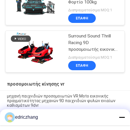
Φορτίο 100kg
Διαπραγματεύσιμα MOQ:1
ΕΠΑΦΉ
Surround Sound Thrill
Racing 9D
προσομοιωτής εικονικής
πραγματικότητας για
Διαπραγματεύσιμα MOQ:1
χώρους ψυχαγωγίας
ΕΠΑΦΉ
προσομοιωτής κίνησης vr
μηχανή παιχνιδιών προσομοιωτών VR Moto εικονικής
πραγματικότητας μηχανών 9D παιχνιδιών φυλών ενιαίων
καθισμάτων 9dvr
edriczhang
Μηχανή 550KG 2.5*1.9*1.7M αγωνιστικών αυτοκινήτων
προσομοιωτών F1 εικονικής πραγματικότητας λούνα παρκ
9D