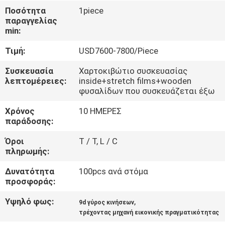
ΞΕΝΆΓΗΣΗ
Ποσότητα
1piece
παραγγελίας
ΣΤΟ
min:
ΕΡΓΟΣΤΆΣΙΟ
Τιμή:
USD7600-7800/Piece
ΕΛΕΓΧΟΣ
Συσκευασία
Χαρτοκιβώτιο συσκευασίας
λεπτομέρειες:
inside+stretch films+wooden
ΠΟΙΌΤΗΤΑΣ
φυσαλίδων που συσκευάζεται έξω
Χρόνος
10 ΗΜΕΡΕΣ
ΕΠΙΚΟΙΝΩΝΉΣΤΕ
παράδοσης:
ΜΑΖΊ
Όροι
T / T, L / C
πληρωμής:
ΜΑΣ
Δυνατότητα
100pcs ανά στόμα
προσφοράς:
ΝΈΑ
Υψηλό φως:
,
9d γύρος κινήσεων
τρέχοντας μηχανή εικονικής πραγματικότητας
ΥΠΟΘΈΣΕΙΣ