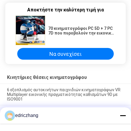
Αποκτήστε την καλύτερη τιμή για
70 κινηματογράφοι PC 5D + 7 PC
7D που πυροβολούν την εικονική
μηχανή τυχερού παιχνιδιού για
πολύ καιρό διαφορετικές
Να συνεχίσει
Κινητήριες θέσεις κινηματογράφου
6 εξοπλισμός αυτοκινήτων παιχνιδιών κινηματογράφων VR
Multiplayer εικονικής πραγματικότητας καθισμάτων 9D με
ISO9001
Μηχανή 6 παιχνιδιών προσομοιωτών Multiplayer Vr εικονικής
edriczhang
πραγματικότητας καθίσματα που συναγωνίζονται τον
προσομοιωτή 9d VR