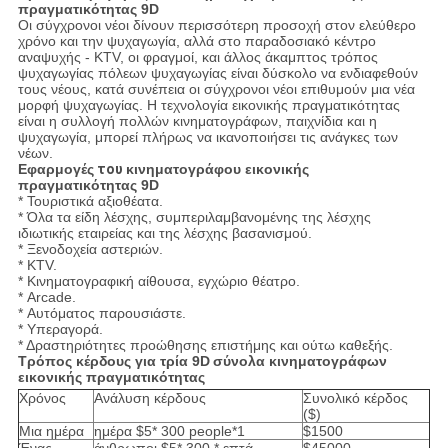
πραγματικότητας 9D
Οι σύγχρονοι νέοι δίνουν περισσότερη προσοχή στον ελεύθερο
χρόνο και την ψυχαγωγία, αλλά στο παραδοσιακό κέντρο
αναψυχής - KTV, οι φραγμοί, και άλλος άκαμπτος τρόπος
ψυχαγωγίας πόλεων ψυχαγωγίας είναι δύσκολο να ενδιαφεθούν
τους νέους, κατά συνέπεια οι σύγχρονοι νέοι επιθυμούν μια νέα
μορφή ψυχαγωγίας. Η τεχνολογία εικονικής πραγματικότητας
είναι η συλλογή πολλών κινηματογράφων, παιχνίδια και η
ψυχαγωγία, μπορεί πλήρως να ικανοποιήσει τις ανάγκες των
νέων.
Εφαρμογές
του
κινηματογράφου εικονικής
πραγματικότητας 9D
* Τουριστικά αξιοθέατα.
* Όλα τα είδη λέσχης, συμπεριλαμβανομένης της λέσχης
ιδιωτικής εταιρείας και της λέσχης βασανισμού.
* Ξενοδοχεία αστεριών.
* KTV.
* Κινηματογραφική αίθουσα, εγχώριο θέατρο.
* Arcade.
* Αυτόματος παρουσιάστε.
* Υπεραγορά.
* Δραστηριότητες προώθησης επιστήμης και ούτω καθεξής.
Τρόπος κέρδους για τρία
9D
σύνολα
κινηματογράφων
εικονικής πραγματικότητας
Χρόνος
Ανάλυση κέρδους
Συνολικό κέρδος
($)
Μια ημέρα
ημέρα $5* 300 people*1
$1500