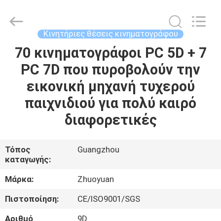
2026
Zhuoyuan
Co.,Ltd.
All
Rights
Κινητήριες θέσεις κινηματογράφου
Reserved.
70 κινηματογράφοι PC 5D + 7
ΣΠΊΤΙ
PC 7D που πυροβολούν την
ΠΡΟΪΌΝΤΑ
εικονική μηχανή τυχερού
παιχνιδιού για πολύ καιρό
ΕΜΦΆΝΙΣΗ
διαφορετικές
VR
Τόπος
Guangzhou
καταγωγής:
ΣΧΕΤΙΚΆ
ΜΕ
Μάρκα:
Zhuoyuan
ΕΜΆΣ
Πιστοποίηση:
CE/ISO9001/SGS
Αριθμό
9D