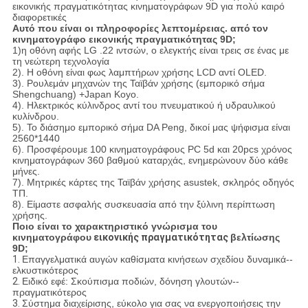
εικονικής πραγματικότητας κινηματογράφων 9D για πολύ καιρό
διαφορετικές
Αυτό που είναι οι πληροφορίες λεπτομέρειας. από
τον
κινηματογράφο εικονικής πραγματικότητας 9D
;
1)η οθόνη αφής LG .22 ιντσών, ο ελεγκτής είναι τρεις σε ένας με
τη νεώτερη τεχνολογία
2). Η οθόνη είναι φως λαμπτήρων χρήσης LCD αντί OLED.
3). Ρουλεμάν μηχανών της Ταϊβάν χρήσης (εμπορικό σήμα
Shengchuang) +Japan Koyo.
4). Ηλεκτρικός κύλινδρος αντί του πνευματικού ή υδραυλικού
κυλίνδρου.
5). Το διάσημο εμπορικό σήμα DA Peng, δικοί μας ψήφισμα είναι
2560*1440
6). Προσφέρουμε 100 κινηματογράφους PC 5d και 20pcs χρόνος
κινηματογράφων 360 βαθμού καταρχάς, ενημερώνουν δύο κάθε
μήνες.
7). Μητρικές κάρτες της Ταϊβάν χρήσης asustek, σκληρός οδηγός
ΤΠ.
8). Είμαστε ασφαλής συσκευασία από την ξύλινη περίπτωση
χρήσης.
Ποιο είναι το χαρακτηριστικό γνώρισμα του
κινηματογράφου
εικονικής πραγματικότητας
βελτίωσης
9D
;
1.
Επαγγελματικά αυγών καθίσματα κινήσεων σχεδίου δυναμικά--
ελκυστικότερος
2.
Ειδικό εφέ: Σκούπισμα ποδιών, δόνηση γλουτών--
πραγματικότερος
3.
Σύστημα διαχείρισης, εύκολο για σας να ενεργοποιήσεις την