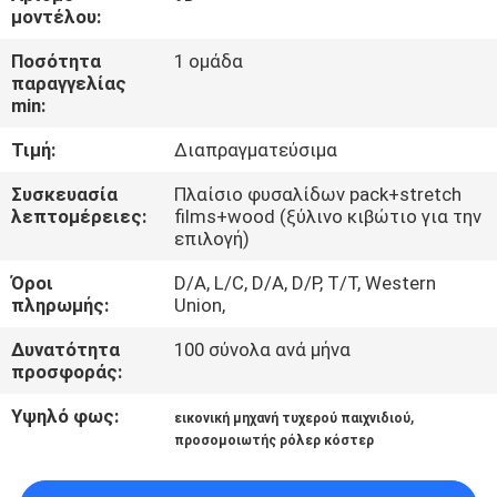
ΞΕΝΆΓΗΣΗ
μοντέλου:
ΣΤΟ
Ποσότητα
1 ομάδα
παραγγελίας
ΕΡΓΟΣΤΆΣΙΟ
min:
Τιμή:
Διαπραγματεύσιμα
ΕΛΕΓΧΟΣ
ΠΟΙΌΤΗΤΑΣ
Συσκευασία
Πλαίσιο φυσαλίδων pack+stretch
λεπτομέρειες:
films+wood (ξύλινο κιβώτιο για την
επιλογή)
ΕΠΙΚΟΙΝΩΝΉΣΤΕ
Όροι
D/A, L/C, D/A, D/P, T/T, Western
ΜΑΖΊ
πληρωμής:
Union,
ΜΑΣ
Δυνατότητα
100 σύνολα ανά μήνα
προσφοράς:
ΝΈΑ
Υψηλό φως:
,
εικονική μηχανή τυχερού παιχνιδιού
προσομοιωτής ρόλερ κόστερ
ΥΠΟΘΈΣΕΙΣ