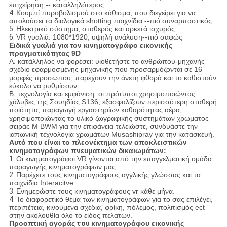
επιχείρηση -- καταλληλότερος
4.
Κουμπί πυροβολισμού στο κάθισμα, που διεγείρει για να
απολαύσει τα διαλογικά shotting παιχνίδια --πιό συναρπαστικός
5.
Ηλεκτρικό σύστημα, σταθερός και αρκετά ισχυρός
6.
VR γυαλιά: 1080*1920, υψηλή ανάλυση--πιό σαφώς
Ειδικά γυαλιά για
τον κινηματογράφο εικονικής
πραγματικότητας 9D
Α. κατάλληλος να φορέσει: υιοθετήστε το ανθρώπου-μηχανής
σχέδιο εφαρμοσμένης μηχανικής που προσαρμόζονται σε 16
μορφές προσώπου, παρέχουν την άνετη φθορά και το καθιστούν
εύκολο να ρυθμίσουν.
Β. τεχνολογία και εμφάνιση: οι πρότυποι χρησιμοποιώντας
χάλυβες της Σουηδίας S136, εξασφαλίζουν περισσότερη σταθερή
ποιότητα, παραγωγή εργαστηρίων καθαρότητας αέρα,
χρησιμοποιώντας το υλικό ζωγραφικής συστημάτων χρώματος
σειράς Μ BWM για την επιφάνεια τελειώστε, συνδυάστε την
ιαπωνική τεχνολογία χρωμάτων Musashipray για την κατασκευή.
Αυτό που είναι το πλεονέκτημα των αποκλειστικών
κινηματογράφων πνευματικών δικαιωμάτων:
1.
Οι κινηματογράφοι VR γίνονται από την επαγγελματική ομάδα
παραγωγής κινηματογράφων μας.
2.
Παρέχετε τους κινηματογράφους αγγλικής γλώσσας και τα
παιχνίδια Interacitve.
3.
Ενημερώστε τους κινηματογράφους vr κάθε μήνα.
4.
Το διαφορετικό θέμα των κινηματογράφων για το σας επιλέγει,
περιπέτεια, κινούμενα σχέδια, φρίκη, πόλεμος, πολιτισμός ect
στην ακολουθία όλο το είδος πελατών.
Προοπτική αγοράς
του
κινηματογράφου εικονικής