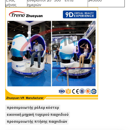
Ένας
άνθρωποι $5* 300 * επτά
$45000
μήνας
ημερών
προσομοιωτής ρόλερ κόστερ
εικονική μηχανή τυχερού παιχνιδιού
προσομοιωτής πτήσης παιχνιδιών