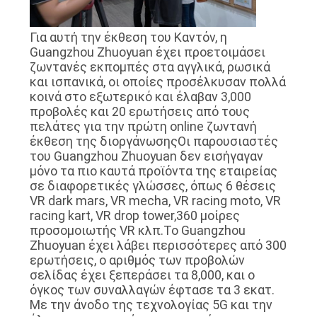
Για αυτή την έκθεση του Καντόν, η
Guangzhou Zhuoyuan έχει προετοιμάσει
ζωντανές εκπομπές στα αγγλικά, ρωσικά
και ισπανικά, οι οποίες προσέλκυσαν πολλά
κοινά στο εξωτερικό και έλαβαν 3,000
προβολές και 20 ερωτήσεις από τους
πελάτες για την πρώτη online ζωντανή
έκθεση της διοργάνωσηςΟι παρουσιαστές
του Guangzhou Zhuoyuan δεν εισήγαγαν
μόνο τα πιο καυτά προϊόντα της εταιρείας
σε διαφορετικές γλώσσες, όπως 6 θέσεις
VR dark mars, VR mecha, VR racing moto, VR
racing kart, VR drop tower,360 μοίρες
προσομοιωτής VR κλπ.Το Guangzhou
Zhuoyuan έχει λάβει περισσότερες από 300
ερωτήσεις, ο αριθμός των προβολών
σελίδας έχει ξεπεράσει τα 8,000, και ο
όγκος των συναλλαγών έφτασε τα 3 εκατ.
Με την άνοδο της τεχνολογίας 5G και την