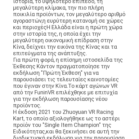
ιστορία, το υψηλότερο επίπεδο, τη
μεγαλύτερη κλίμακα, την πιο πλήρη
ποικιλία προϊόντων, τον μεγαλύτερο αριθμό
SITEMAP
αγοραστών,η ευρύτερη κατανομή σε χώρες
και περιοχέςΗ Ελλάδα είναι η πρώτη χώρα
στην ιστορία της, η οποία έχει την
PRIVACY
μεγαλύτερη οικονομική επίδραση στην
POLICY
Κίνα, δείχνει την εικόνα της Κίνας και τα
επιτεύγματα της ανάπτυξης.
Για πρώτη φορά, η επίσημη ιστοσελίδα της
Έκθεσης Κάντον πραγματοποίησε την
εκδήλωση "Πρώτη Έκθεση" για να
παρουσιάσει τις τελευταίες καινοτομίες
που έγιναν στην Κίνα.Το κάρτ αγώνων VR
από την FuninVR επιλέχθηκε με επιτυχία
για την εκδήλωση παρουσίασης νέου
προϊόντος.
Η έκδοση 2021 του Zhuoyuan VR Racing
Kart, το οποίο αξιολογήθηκε ως το αστέρι
προϊόν του "Single Item Champion" της
Ειδικότητας,και θα ξεκινήσει σε αυτή την
διαδικτυακή εκδήλωση για την παρουσίαση