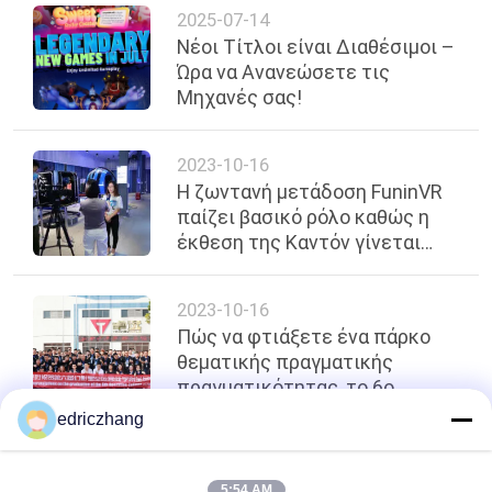
2025-07-14
Νέοι Τίτλοι είναι Διαθέσιμοι –
Ώρα να Ανανεώσετε τις
Μηχανές σας!
2023-10-16
Η ζωντανή μετάδοση FuninVR
παίζει βασικό ρόλο καθώς η
έκθεση της Καντόν γίνεται
ψηφιακή
2023-10-16
Πώς να φτιάξετε ένα πάρκο
θεματικής πραγματικής
πραγματικότητας, το 6ο
μάθημα εκπαίδευσης
edriczhang
λειτουργίας είναι εδώ.
κορυφή
5:54 AM