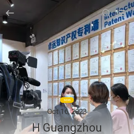
2026
Zhuoyuan
Co.,Ltd.
All
Rights
Reserved.
ΣΠΊΤΙ
ΠΡΟΪΌΝΤΑ
ΕΜΦΆΝΙΣΗ
VR
ΣΧΕΤΙΚΆ
NEWS
ΜΕ
Oct 16, 2023
ΕΜΆΣ
Η Guangzhou