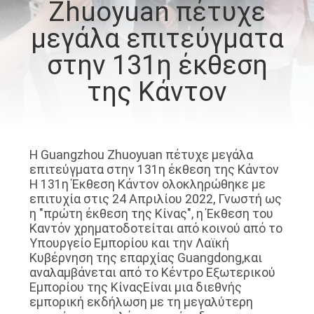
Zhuoyuan πέτυχε
ΞΕΝΆΓΗΣΗ
μεγάλα επιτεύγματα
ΣΤΟ
ΕΡΓΟΣΤΆΣΙΟ
στην 131η έκθεση
της Κάντον
ΕΛΕΓΧΟΣ
ΠΟΙΌΤΗΤΑΣ
Η Guangzhou Zhuoyuan πέτυχε μεγάλα
ΕΠΙΚΟΙΝΩΝΉΣΤΕ
επιτεύγματα στην 131η έκθεση της Κάντον
Η 131η Έκθεση Κάντον ολοκληρώθηκε με
ΜΑΖΊ
επιτυχία στις 24 Απριλίου 2022, Γνωστή ως
η "πρώτη έκθεση της Κίνας", η Έκθεση του
ΜΑΣ
Καντόν χρηματοδοτείται από κοινού από το
Υπουργείο Εμπορίου και την Λαϊκή
Κυβέρνηση της επαρχίας Guangdong,και
ΝΈΑ
αναλαμβάνεται από το Κέντρο Εξωτερικού
Εμπορίου της ΚίναςΕίναι μια διεθνής
εμπορική εκδήλωση με τη μεγαλύτερη
ΥΠΟΘΈΣΕΙΣ